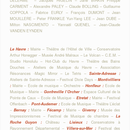
DELERME – Jacques HIGELIN – Jane BIRKIN Philippe
CARMENT – Alexandre PALEY – Claude BOLLING – Guillaume
COPPOLA – Fabrice EURLY – François DUMONT – Jean
MOUILLERE – Peter FRANKLE Yun-Yang LEE – Jean DUBE –
Milton NASCIMENTO – Yannaël QUENEL – Jean-Claude
VANDEN EYNDEN
Le Havre :
Mairie – Théâtre de l’Hôtel de Ville – Conservatoire
Arthur Honegger – Musée André Malraux – Le Volcan – C.E.M. –
Studio Honolulu – Hot‑Club du Havre – Théâtre des Bains
Douches – Ateliers de Musique du Havre – Association
Résonances -Magic Mirror – Le Tetris –
Sainte-Adresse :
Ateliers de Sainte‑Adresse – Festival Dixie Days –
Montivilliers
:
Mairie – Ecole de musique – Orchestre –
Honfleur :
Ecole de
Musique – Mairie –
Gonfreville l’Orcher :
Espace Culturel de la
Pointe de Caux – Ecole de Musique –
Etretat :
Mairie – Festival
Offenbach –
Pont-Audemer :
Ecole de Musique – Théâtre L’éclat
–
Bernay :
Mairie –
Fécamp :
Mairie –
Giverny :
Musée des
Impressionnismes – Festival de Musique de chambre –
La
Roche Guyon :
Château –
Lisieux :
Conservatoire à
Rayonnement Départemental –
Villers-sur-Mer :
Festival des