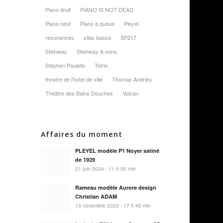
Piano droit
PIANO IS NOT DEAD
Piano neuf
Piano à queue
Pleyel
resonances
silas bassa
SP217
Steinway
Steinway & sons
Stéphen Paulello
Tetris
theatre de l'hotel de ville
Thomas Andrieu
Théâtre des Bains Douches
Volcan
Affaires du moment
PLEYEL modèle P1 Noyer satiné
de 1929
21 juin 2024 - 11 h 00 min
Rameau modèle Aurore design
Christian ADAM
13 novembre 2023 - 17 h 45 min