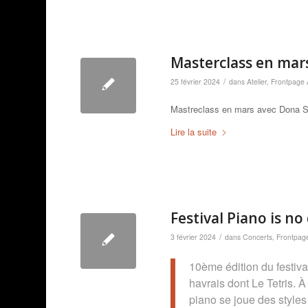
Masterclass en mar
/
25 février 2024
dans
Atelier
,
Frontpage A
Mastreclass en mars avec Dona S
Lire la suite
Festival Piano is no
/
3 février 2024
dans
Concerts
,
Frontpage
10ème édition du festiva
havrais dont Le Tetris. À
piano se joue des styles