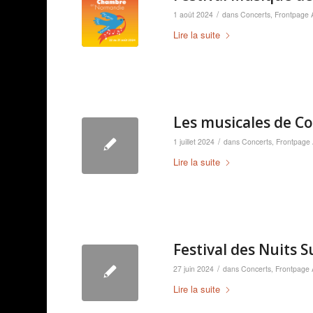
/
1 août 2024
dans
Concerts
,
Frontpage A
Lire la suite
Les musicales de Co
/
1 juillet 2024
dans
Concerts
,
Frontpage A
Lire la suite
Festival des Nuits
/
27 juin 2024
dans
Concerts
,
Frontpage A
Lire la suite