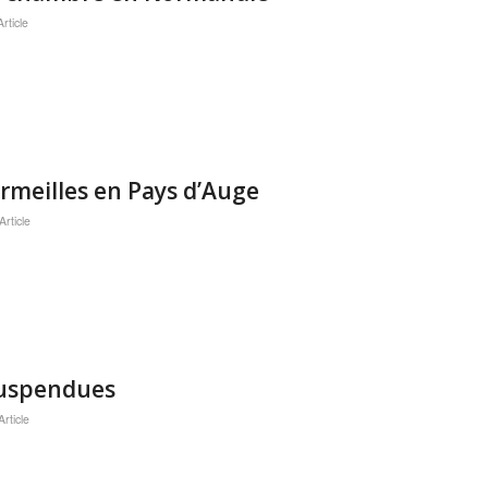
rticle
rmeilles en Pays d’Auge
rticle
 Suspendues
rticle