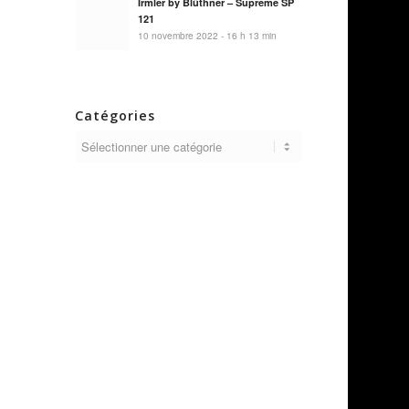
Irmler by Blüthner – Supreme SP
121
10 novembre 2022 - 16 h 13 min
Catégories
Catégories