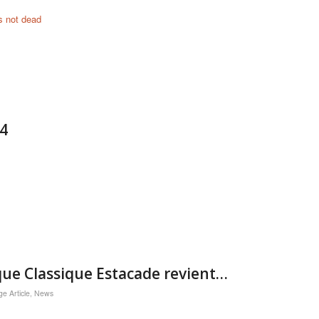
s not dead
24
que Classique Estacade revient…
e Article
,
News