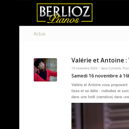
Actus
Valérie et Antoine 
/
13 novembre 2024
dans
Concerts
,
Fron
Samedi 16 novembre à 16h
Valérie et Antoine vous proposent 
tisse et se délie : mélodies et sor
dans une forêt (narrative) dans une