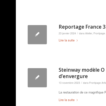
Reportage France 3
/
23 janvier 2024
dans
Atelier
,
Frontpage A
Lire la suite
Steinway modèle O d
d’envergure
/
13 novembre 2023
dans
Frontpage Arti
La restauration de ce magnifique P
Lire la suite