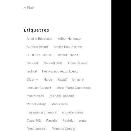
« Nov
Étiquettes
Antoine Bouchaud
Arthur Honegger
Aurélien Picard
Berlioz Paul-Etienne
BERLIOZPIANOS
Berlioz Pianos
Concert
Concert d'été
Dona Sévène
festival
Festival nouveaux talents
Giverny
Harpe
Kawaï
le havre
Location Concert
Marie-Pierre Cochereau
masterclass
Michael Lonsdale
Michel Vallery
Montivilliers
musique de chambre
nouvelle année
Opus 102
Paulello
Paullelo
piano
Piano concert
Piano de Concert