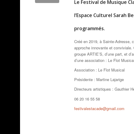
Le Festival de Musique Cl
l’Espace Culturel Sarah B
programmés.
Créé en 2019, à Sainte-Adresse, c
approche innovante et conviviale. 
groupe ARTIE’S, d’une part, et d’
d’une association : Le Flot Musica
Association : Le Flot Musical
Présidente : Martine Lajarige
Directeurs artistiques : Gauthier 
06 20 16 55 58
festivalestacade@gmail.com