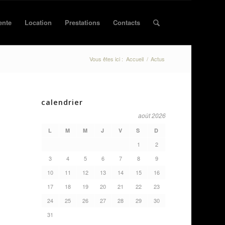
ente
Location
Prestations
Contacts
Vous êtes ici :
Accueil
/
Actus
calendrier
août 2026
L
M
M
J
V
S
D
1
2
3
4
5
6
7
8
9
10
11
12
13
14
15
16
17
18
19
20
21
22
23
24
25
26
27
28
29
30
31