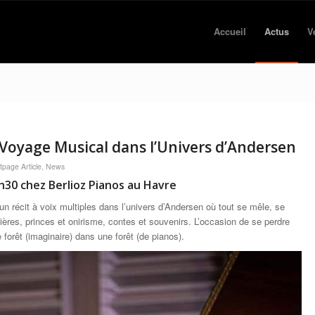
Accueil
Actus
V
: Voyage Musical dans l’Univers d’Andersen
tpage Article
,
News
30 chez Berlioz Pianos au Havre
un récit à voix multiples dans l’univers d’Andersen où tout se mêle, se
cières, princes et onirisme, contes et souvenirs. L’occasion de se perdre
 forêt (imaginaire) dans une forêt (de pianos).