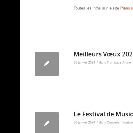
Toutes les infos sur le site
Piano i
Meilleurs Vœux 20
/
30 janvier 2024
dans
Frontpage Article
Le Festival de Musi
/
30 janvier 2024
dans
Concerts
,
Frontpag