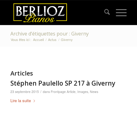
Archive d’étiquettes pour : Giverny
Vous êtes ici :
Accueil
/
Actus
/
Giverny
Articles
Stéphen Paulello SP 217 à Giverny
/
23 septembre 2015
dans
Frontpage Article
,
Images
,
News
Lire la suite