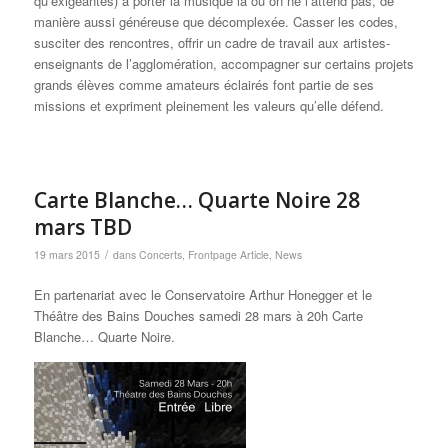
qu’exigeantes) à porter la musique là où on ne l’attend pas, de
manière aussi généreuse que décomplexée. Casser les codes,
susciter des rencontres, offrir un cadre de travail aux artistes-
enseignants de l’agglomération, accompagner sur certains projets
grands élèves comme amateurs éclairés font partie de ses
missions et expriment pleinement les valeurs qu’elle défend.
Carte Blanche… Quarte Noire 28
mars TBD
/
19 mars 2015
dans
Concerts
,
Frontpage Article
,
News
En partenariat avec le Conservatoire Arthur Honegger et le
Théâtre des Bains Douches samedi 28 mars à 20h Carte
Blanche… Quarte Noire.