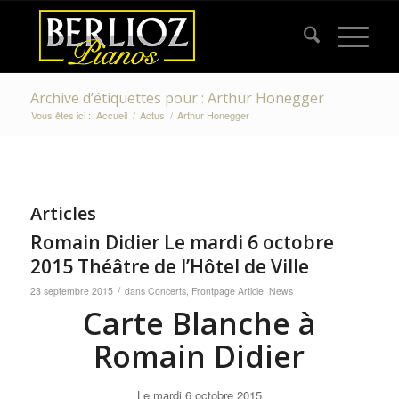
Archive d’étiquettes pour : Arthur Honegger
Vous êtes ici :
Accueil
/
Actus
/
Arthur Honegger
Articles
Romain Didier Le mardi 6 octobre
2015 Théâtre de l’Hôtel de Ville
/
23 septembre 2015
dans
Concerts
,
Frontpage Article
,
News
Carte Blanche à
Romain Didier
Le mardi 6 octobre 2015