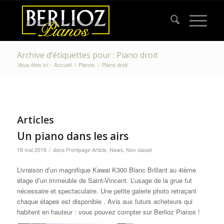
Archive d’étiquettes pour : Piano droit
Vous êtes ici :
Accueil
/
Pianos
/
Piano droit
Articles
Un piano dans les airs
/
18 mai 2018
dans
Frontpage Article
,
News
,
Non classé
Livraison d’un magnifique Kawai K300 Blanc Brillant au 4ième
étage d’un immeuble de Saint-Vincent. L’usage de la grue fut
nécessaire et spectaculaire. Une petite galerie photo retraçant
chaque étapes est disponible . Avis aux futurs acheteurs qui
habitent en hauteur : vous pouvez compter sur Berlioz Pianos !