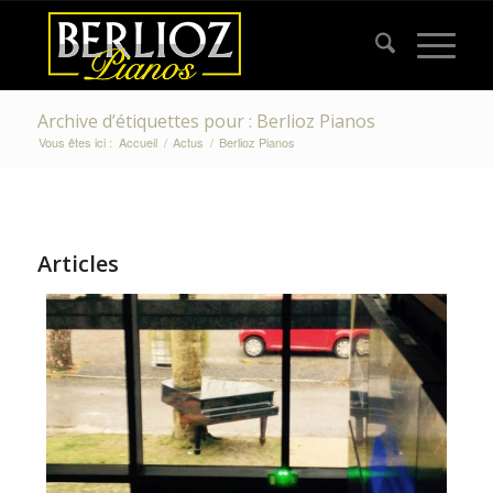
Archive d’étiquettes pour : Berlioz Pianos
Vous êtes ici :
Accueil
/
Actus
/
Berlioz Pianos
Articles