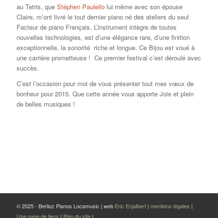
au Tetris, que
Stéphen Paulello
lui même avec son épouse
Claire, m’ont livré le tout dernier piano né des ateliers du seul
Facteur de piano Français. L’instrument intègre de toutes
nouvelles technologies, est d’une élégance rare, d’une finition
exceptionnelle, la sonorité riche et longue. Ce Bijou est voué à
une carrière prometteuse ! Ce premier festival c’est déroulé avec
succès.
C’est l’occasion pour moi de vous présenter tout mes vœux de
bonheur pour 2015. Que cette année vous apporte Joie et plein
de belles musiques !
© 2025 - Berlioz Pianos Locamusic | web
Eric Enjalbert
|
mentions légales
|
Une page de liens
|
Plan du site
|