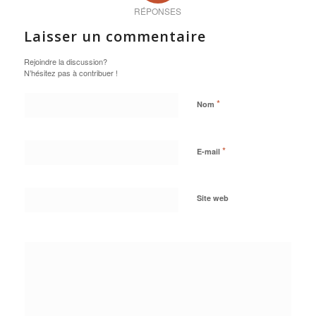
RÉPONSES
Laisser un commentaire
Rejoindre la discussion?
N’hésitez pas à contribuer !
*
Nom
*
E-mail
Site web
Oui, ajoutez-moi à
votre liste de diffusion.