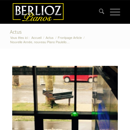
Actus
Vous êtes ici :
Accueil
/
Actus
/
Frontpage Article
/
Nouvelle Année, nouveau Piano Paulello…