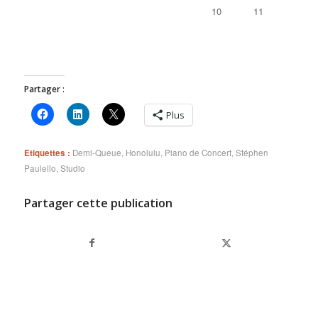
Partager :
Plus
Etiquettes :
Demi-Queue
,
Honolulu
,
Piano de Concert
,
Stéphen
Paulello
,
Studio
Partager cette publication