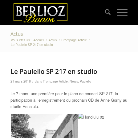
Actus
Vous êtes ici :
Accueil
/
Actus
/
Frontpage Article
/
Le Paulello SP 217 en studio
Le Paulello SP 217 en studio
/
21 mars 2018
dans
Frontpage Article
,
News
,
Paulello
Le 7 mars, une première pour le piano de concert SP 217, la
participation à l’enregistrement du prochain CD de Anne Gorny au
studio Honolulu.