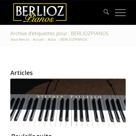
Archive d’étiquettes pour : BERLIOZPIANOS
Vous êtes ici :
Accueil
/
Actus
/
BERLIOZPIANOS
Articles