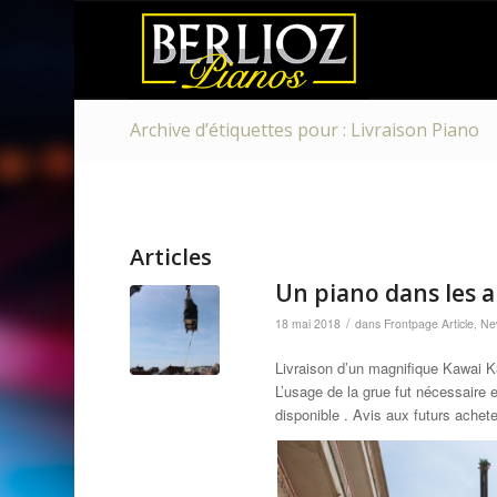
Archive d’étiquettes pour : Livraison Piano
Articles
Un piano dans les a
/
18 mai 2018
dans
Frontpage Article
,
Ne
Livraison d’un magnifique Kawai K
L’usage de la grue fut nécessaire 
disponible . Avis aux futurs achet