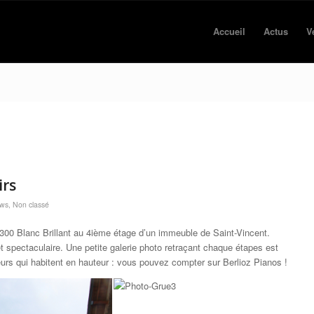
Accueil
Actus
V
irs
ws
,
Non classé
300 Blanc Brillant au 4ième étage d’un immeuble de Saint-Vincent.
et spectaculaire. Une petite galerie photo retraçant chaque étapes est
eurs qui habitent en hauteur : vous pouvez compter sur Berlioz Pianos !