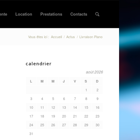
ente
Location
Prestations
Contacts
Vous êtes ici :
Accueil
/
Actus
/
Livraison Piano
calendrier
août 2026
L
M
M
J
V
S
D
1
2
3
4
5
6
7
8
9
10
11
12
13
14
15
16
17
18
19
20
21
22
23
24
25
26
27
28
29
30
31