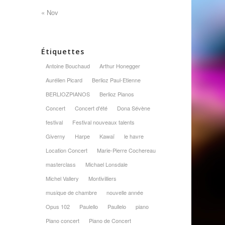
« Nov
Étiquettes
Antoine Bouchaud
Arthur Honegger
Aurélien Picard
Berlioz Paul-Etienne
BERLIOZPIANOS
Berlioz Pianos
Concert
Concert d'été
Dona Sévène
festival
Festival nouveaux talents
Giverny
Harpe
Kawaï
le havre
Location Concert
Marie-Pierre Cochereau
masterclass
Michael Lonsdale
Michel Vallery
Montivilliers
musique de chambre
nouvelle année
Opus 102
Paulello
Paullelo
piano
Piano concert
Piano de Concert