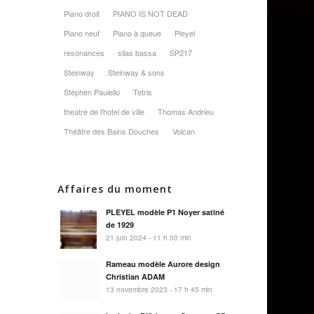
Piano droit
PIANO IS NOT DEAD
Piano neuf
Piano à queue
Pleyel
resonances
silas bassa
SP217
Steinway
Steinway & sons
Stéphen Paulello
Tetris
theatre de l'hotel de ville
Thomas Andrieu
Théâtre des Bains Douches
Volcan
Affaires du moment
PLEYEL modèle P1 Noyer satiné
de 1929
21 juin 2024 - 11 h 00 min
Rameau modèle Aurore design
Christian ADAM
13 novembre 2023 - 17 h 45 min