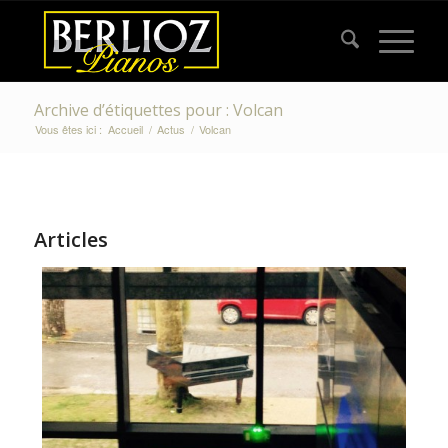
Archive d’étiquettes pour : Volcan
Vous êtes ici :
Accueil
/
Actus
/
Volcan
Articles