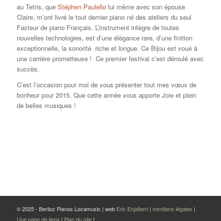
au Tetris, que
Stéphen Paulello
lui même avec son épouse
Claire, m’ont livré le tout dernier piano né des ateliers du seul
Facteur de piano Français. L’instrument intègre de toutes
nouvelles technologies, est d’une élégance rare, d’une finition
exceptionnelle, la sonorité riche et longue. Ce Bijou est voué à
une carrière prometteuse ! Ce premier festival c’est déroulé avec
succès.
C’est l’occasion pour moi de vous présenter tout mes vœux de
bonheur pour 2015. Que cette année vous apporte Joie et plein
de belles musiques !
© 2025 - Berlioz Pianos Locamusic | web
Eric Enjalbert
|
mentions légales
|
Une page de liens
|
Plan du site
|