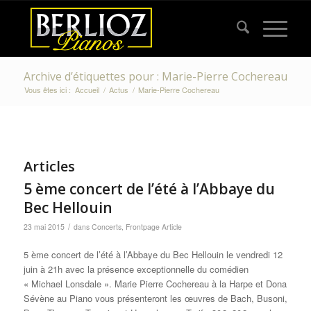
Archive d’étiquettes pour : Marie-Pierre Cochereau
Vous êtes ici :
Accueil
/
Actus
/
Marie-Pierre Cochereau
Articles
5 ème concert de l’été à l’Abbaye du
Bec Hellouin
/
23 mai 2015
dans
Concerts
,
Frontpage Article
5 ème concert de l’été à l’Abbaye du Bec Hellouin le vendredi 12
juin à 21h avec la présence exceptionnelle du comédien
« Michael Lonsdale ». Marie Pierre Cochereau à la Harpe et Dona
Sévène au Piano vous présenteront les œuvres de Bach, Busoni,