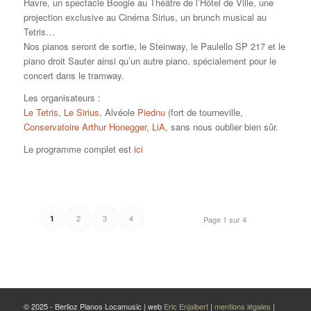
Havre, un spectacle Boogie au Théâtre de l’Hôtel de Ville, une
projection exclusive au Cinéma Sirius, un brunch musical au
Tetris…
Nos pianos seront de sortie, le Steinway, le Paulello SP 217 et le
piano droit Sauter ainsi qu’un autre piano, spécialement pour le
concert dans le tramway.
Les organisateurs :
Le Tetris
,
Le Sirius
, Alvéole
Piednu
(fort de tourneville,
Conservatoire Arthur Honegger
,
LiA
, sans nous oublier bien sûr.
Le programme complet est
ici
2
3
4
1
Page 1 sur 4
© 2025 - Berlioz Pianos Locamusic | web
Eric Enjalbert
|
mentions légales
|