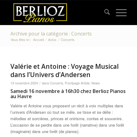
Archive pour la catégorie : Concerts
Vous êtes ici :
Accueil
/
Actus
/
Concerts
Valérie et Antoine : Voyage Musical
dans l’Univers d’Andersen
/
13 novembre 2024
dans
Concerts
,
Frontpage Article
,
News
Samedi 16 novembre à 16h30 chez Berlioz Pianos
au Havre
Valérie et Antoine vous proposent un récit à voix multiples dans
l’univers d’Andersen où tout se mêle, se tisse et se délie :
mélodies et sorcières, princes et onirisme, contes et souvenirs.
L’occasion de se perdre dans une forêt (narrative) dans une forêt
(imaginaire) dans une forêt (de pianos).