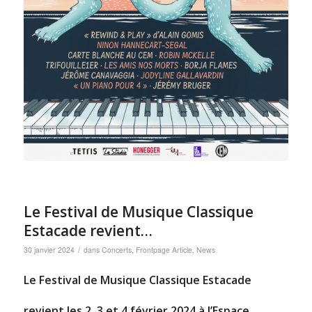
Le Festival de Musique Classique
Estacade revient…
/
30 janvier 2024
dans
Concerts
,
Frontpage Article
,
News
Le Festival de Musique Classique Estacade
revient les
2, 3 et 4 février 2024
à l’Espace