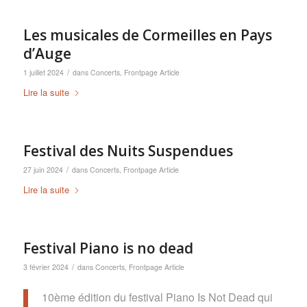
Les musicales de Cormeilles en Pays
d’Auge
/
1 juillet 2024
dans
Concerts
,
Frontpage Article
Lire la suite
Festival des Nuits Suspendues
/
27 juin 2024
dans
Concerts
,
Frontpage Article
Lire la suite
Festival Piano is no dead
/
3 février 2024
dans
Concerts
,
Frontpage Article
10ème édition du festival Piano Is Not Dead qui