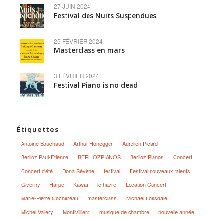
27 JUIN 2024
Festival des Nuits Suspendues
25 FÉVRIER 2024
Masterclass en mars
3 FÉVRIER 2024
Festival Piano is no dead
Étiquettes
Antoine Bouchaud
Arthur Honegger
Aurélien Picard
Berlioz Paul-Etienne
BERLIOZPIANOS
Berlioz Pianos
Concert
Concert d'été
Dona Sévène
festival
Festival nouveaux talents
Giverny
Harpe
Kawaï
le havre
Location Concert
Marie-Pierre Cochereau
masterclass
Michael Lonsdale
Michel Vallery
Montivilliers
musique de chambre
nouvelle année