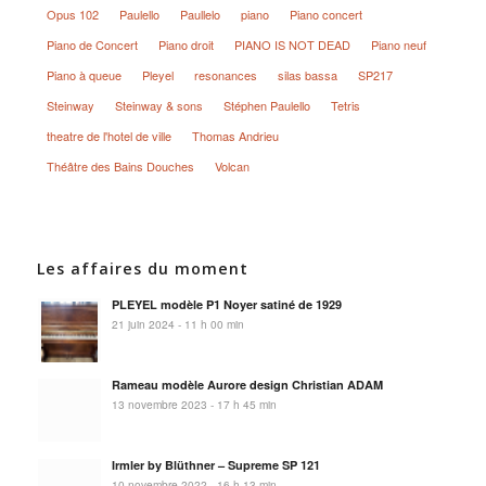
Opus 102
Paulello
Paullelo
piano
Piano concert
Piano de Concert
Piano droit
PIANO IS NOT DEAD
Piano neuf
Piano à queue
Pleyel
resonances
silas bassa
SP217
Steinway
Steinway & sons
Stéphen Paulello
Tetris
theatre de l'hotel de ville
Thomas Andrieu
Théâtre des Bains Douches
Volcan
Les affaires du moment
PLEYEL modèle P1 Noyer satiné de 1929
21 juin 2024 - 11 h 00 min
Rameau modèle Aurore design Christian ADAM
13 novembre 2023 - 17 h 45 min
Irmler by Blüthner – Supreme SP 121
10 novembre 2022 - 16 h 13 min