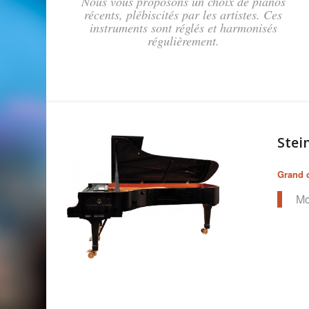
Nous vous proposons un choix de pianos
récents, plébiscités par les artistes. Ces
instruments sont réglés et harmonisés
régulièrement.
Ste
Grand 
Mo