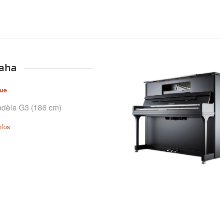
aha
eue
dèle G3 (186 cm)
nfos