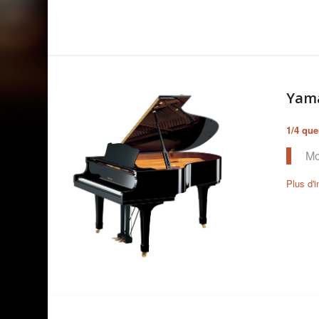
Yam
1/4 qu
Mo
Plus d'i