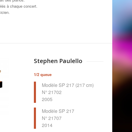
ôlés à chaque concert.
icien.
Stephen Paulello
1/2 queue
Modèle SP 217 (217 cm)
N° 21702
2005
Modèle SP 217
N° 21707
2014