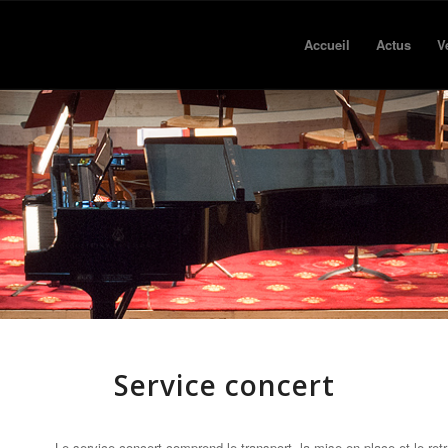
Accueil
Actus
V
Service concert
Le service concert comprend le transport, la mise en place et le retr