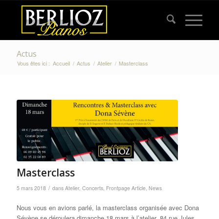
Actus
Vous êtes ici :
Accueil
/
Actus
/
Atelier
/
Masterclass
Masterclass
/
5 mars 2018
dans
Atelier
,
Concerts
,
Frontpage Article
,
News
Nous vous en avions parlé, la masterclass organisée avec Dona
Sévène se déroulera dimanche 18 mars à l’atelier, 84 rue Jules