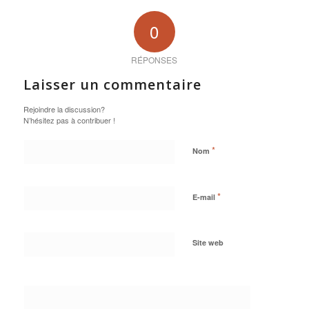
0
RÉPONSES
Laisser un commentaire
Rejoindre la discussion?
N’hésitez pas à contribuer !
*
Nom
*
E-mail
Site web
Oui,
ajoutez-moi à