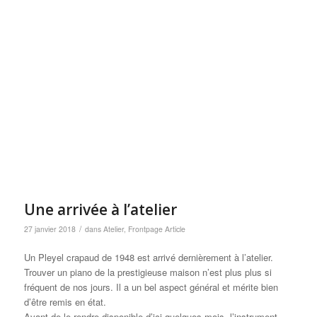
Une arrivée à l’atelier
/
27 janvier 2018
dans
Atelier
,
Frontpage Article
Un Pleyel crapaud de 1948 est arrivé dernièrement à l’atelier.
Trouver un piano de la prestigieuse maison n’est plus plus si
fréquent de nos jours. Il a un bel aspect général et mérite bien
d’être remis en état.
Avant de le rendre disponible d’ici quelques mois, l’instrument