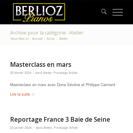
Archive pour la catégorie : Atelier
Vous êtes ici :
Accueil
/
Actus
/
Atelier
Masterclass en mars
/
25 février 2024
dans
Atelier
,
Frontpage Article
Mastreclass en mars avec Dona Sévène et Philippe Carment
Lire la suite
Reportage France 3 Baie de Seine
/
23 janvier 2024
dans
Atelier
,
Frontpage Article