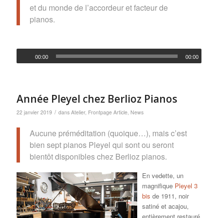
et du monde de l’accordeur et facteur de
pianos.
00:00
00:00
Année Pleyel chez Berlioz Pianos
/
22 janvier 2019
dans
Atelier
,
Frontpage Article
,
News
Aucune préméditation (quoique…), mais c’est
bien sept pianos Pleyel qui sont ou seront
bientôt disponibles chez Berlioz pianos.
En vedette, un
magnifique
Pleyel 3
bis
de 1911, noir
satiné et acajou,
entièrement restauré