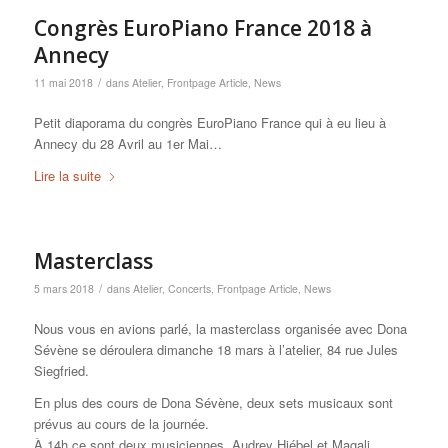
Congrès EuroPiano France 2018 à
Annecy
/
11 mai 2018
dans
Atelier
,
Frontpage Article
,
News
Petit diaporama du congrès EuroPiano France qui à eu lieu à
Annecy du 28 Avril au 1er Mai…
Lire la suite
Masterclass
/
5 mars 2018
dans
Atelier
,
Concerts
,
Frontpage Article
,
News
Nous vous en avions parlé, la masterclass organisée avec Dona
Sévène se déroulera dimanche 18 mars à l’atelier, 84 rue Jules
Siegfried.
En plus des cours de Dona Sévène, deux sets musicaux sont
prévus au cours de la journée.
À 14h ce sont deux musiciennes, Audrey Hiébel et Magali