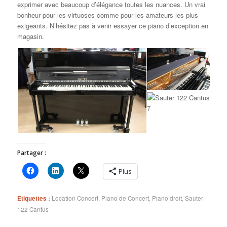
exprimer avec beaucoup d’élégance toutes les nuances. Un vrai
bonheur pour les virtuoses comme pour les amateurs les plus
exigeants. N’hésitez pas à venir essayer ce piano d’exception en
magasin.
Partager :
Plus
Etiquettes :
Location Concert
,
Piano de Concert
,
Piano droit
,
Sauter
122 Cantus