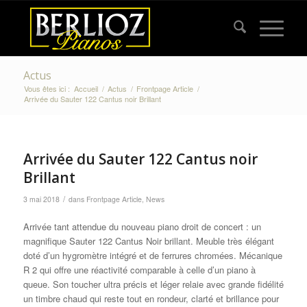
Actus
Vous êtes ici :
Accueil
/
Actus
/
Frontpage Article
/
Arrivée du Sauter 122 Cantus noir Brillant
Arrivée du Sauter 122 Cantus noir
Brillant
/
3 mai 2018
dans
Frontpage Article
,
News
Arrivée tant attendue du nouveau piano droit de concert : un
magnifique Sauter 122 Cantus Noir brillant. Meuble très élégant
doté d’un hygromètre intégré et de ferrures chromées. Mécanique
R 2 qui offre une réactivité comparable à celle d’un piano à
queue. Son toucher ultra précis et léger relaie avec grande fidélité
un timbre chaud qui reste tout en rondeur, clarté et brillance pour