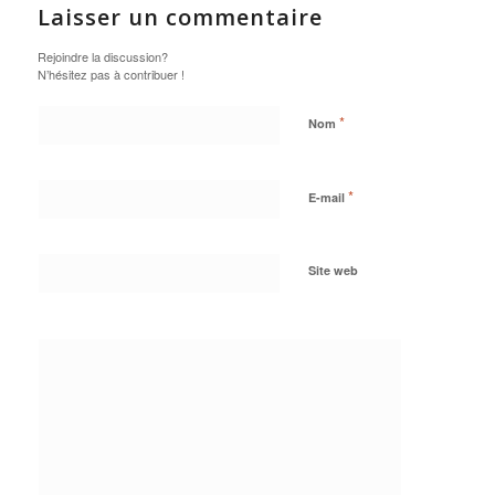
Laisser un commentaire
Rejoindre la discussion?
N’hésitez pas à contribuer !
*
Nom
*
E-mail
Site web
Oui,
ajoutez-moi à
votre liste de
diffusion.