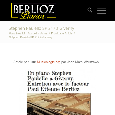
Stéphen Paulello SP 217 à Giverny
Vous êtes ici :
Accueil
/
Actus
/
Frontpage Article
/
Stéphen Paulello SP 217 à Giverny
Article paru sur
Musicologie.org
par Jean-Marc Warszawski