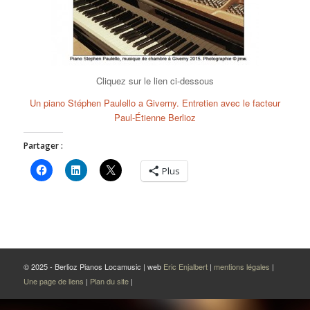
Cliquez sur le lien ci-dessous
Un piano Stéphen Paulello a Giverny. Entretien avec le facteur
Paul-Étienne Berlioz
Partager :
Plus
© 2025 - Berlioz Pianos Locamusic | web
Eric Enjalbert
|
mentions légales
|
Une page de liens
|
Plan du site
|