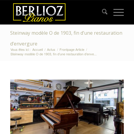
Steinway modèle O de 1903, fin d’une restauration
d’envergure
Vous êtes ici :
Accueil
/
Actus
/
Frontpage Article
/
Steinway modèle O de 1903, fin d’une restauration d’enve...