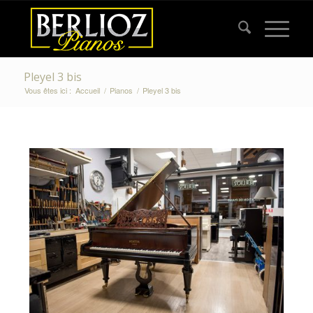
Pleyel 3 bis
Vous êtes ici :
Accueil
/
Pianos
/
Pleyel 3 bis