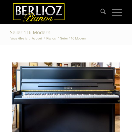
Seiler 116 Modern
Vous êtes ici :
Accueil
/
Pianos
/
Seiler 116 Modern