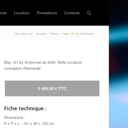
ente
Location
Prestations
Contacts
Vous êtes ici :
Accueil
/
Pianos
/
May 121 by Schimmel
May 121 by Schimmel de 2006. Belle occasion
conception Allemande
3 490,00 € TTC
Fiche technique :
Dimensions :
H x P x L : 121 x 60 x 152 cm