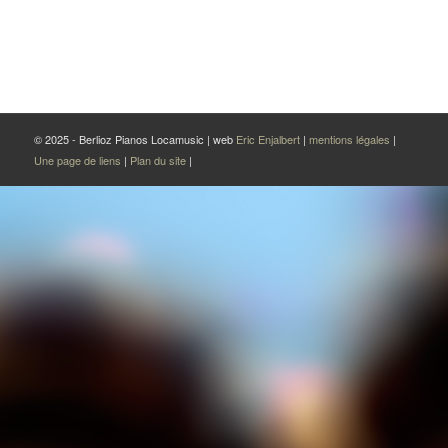
© 2025 - Berlioz Pianos Locamusic | web
Eric Enjalbert
|
mentions légales
|
Une page de liens
|
Plan du site
|