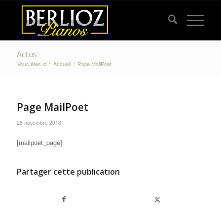
Actus
Vous êtes ici :
Accueil
/
Page MailPoet
Page MailPoet
28 novembre 2018
[mailpoet_page]
Partager cette publication