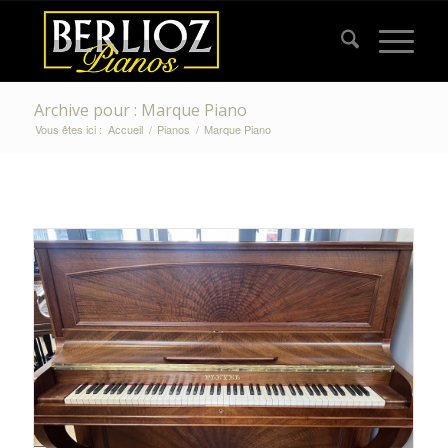
Archive pour : Marque Piano
Vous êtes ici :
Accueil
/
Pianos
/
Marque Piano