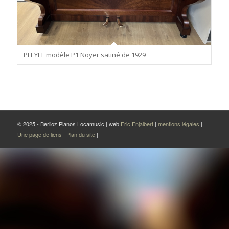
PLEYEL modèle P1 Noyer satiné de 1929
© 2025 - Berlioz Pianos Locamusic | web
Eric Enjalbert
|
mentions légales
|
Une page de liens
|
Plan du site
|