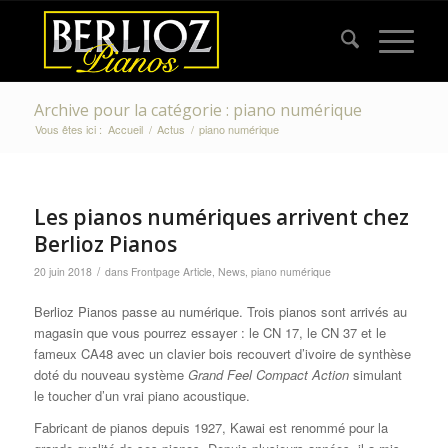
Archive pour la catégorie : piano numérique
Vous êtes ici :
Accueil
/
Actus
/
piano numérique
Les pianos numériques arrivent chez
Berlioz Pianos
/
20 juin 2018
dans
Frontpage Article
,
News
,
piano numérique
Berlioz Pianos passe au numérique. Trois pianos sont arrivés au
magasin que vous pourrez essayer : le CN 17, le CN 37 et le
fameux CA48 avec un clavier bois recouvert d’ivoire de synthèse
doté du nouveau système
Grand Feel Compact Action
simulant
le toucher d’un vrai piano acoustique.
Fabricant de pianos depuis 1927, Kawai est renommé pour la