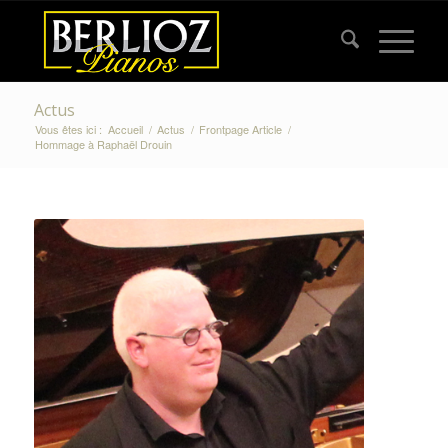
Actus
Vous êtes ici :
Accueil
/
Actus
/
Frontpage Article
/
Hommage à Raphaël Drouin