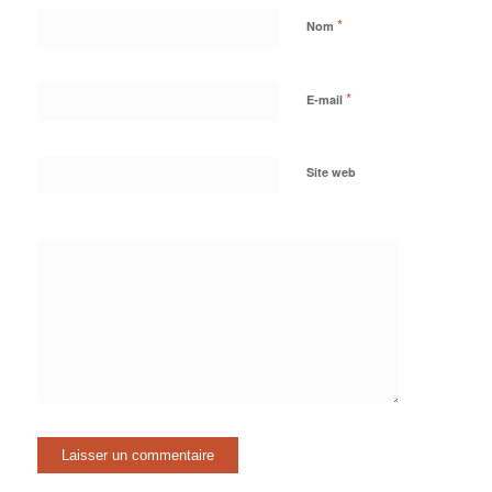
*
Nom
*
E-mail
Site web
Oui,
ajoutez-moi à
votre liste de
diffusion.