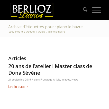
Archive d’étiquettes pour : piano le havre
Vous êtes ici :
Accueil
/
Actus
/
piano le havre
Articles
20 ans de l’atelier ! Master class de
Dona Sévène
/
24 septembre 2015
dans
Frontpage Article
,
Images
,
News
Lire la suite