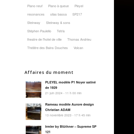
Piano neuf
Piano à queue
Pleyel
resonances
silas bassa
SP217
Steinway
Steinway & sons
Stéphen Paulello
Tetris
theatre de l'hotel de ville
Thomas Andrieu
Théâtre des Bains Douches
Volcan
Affaires du moment
PLEYEL modèle P1 Noyer satiné
de 1929
21 juin 2024 - 11 h 00 min
Rameau modèle Aurore design
Christian ADAM
13 novembre 2023 - 17 h 45 min
Irmler by Blüthner – Supreme SP
121