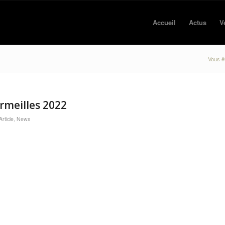
Accueil
Actus
V
Vous êt
rmeilles 2022
rticle
,
News