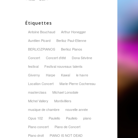
Étiquettes
Antoine Bouchaud
Arthur Honegger
Aurélien Picard
Berlioz Paul-Etienne
BERLIOZPIANOS
Berlioz Pianos
Concert
Concert d'été
Dona Sévène
festival
Festival nouveaux talents
Giverny
Harpe
Kawaï
le havre
Location Concert
Marie-Pierre Cochereau
masterclass
Michael Lonsdale
Michel Vallery
Montivilliers
musique de chambre
nouvelle année
Opus 102
Paulello
Paullelo
piano
Piano concert
Piano de Concert
Piano droit
PIANO IS NOT DEAD