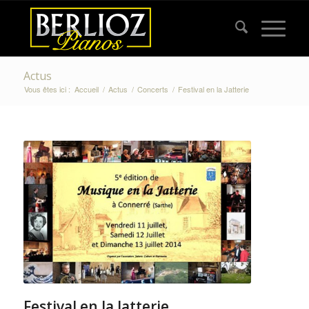
Actus
Vous êtes ici :
Accueil
/
Actus
/
Concerts
/
Festival en la Jatterie
Festival en la Jatterie