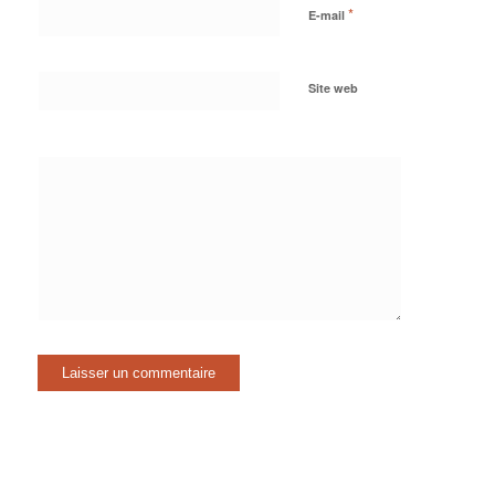
*
E-mail
Site web
Oui,
ajoutez-moi à
votre liste de
diffusion.