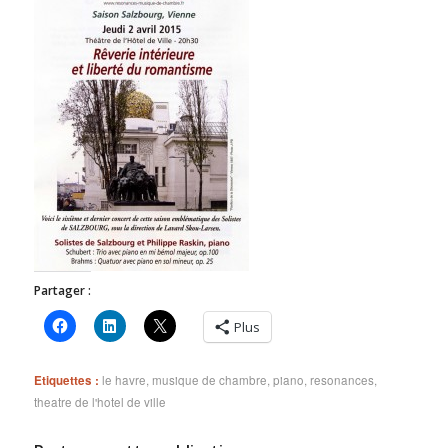
Partager :
Plus
Etiquettes :
le havre
,
musique de chambre
,
piano
,
resonances
,
theatre de l'hotel de ville