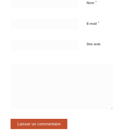
*
Nom
*
E-mail
Site web
Oui,
ajoutez-moi à
votre liste de
diffusion.