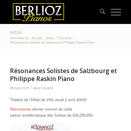
Actus
Vous êtes ici :
Accueil
/
Actus
/
Concerts
/
Résonances Solistes de Salzbourg et Philippe Raskin Piano
Résonances Solistes de Salzbourg et
Philippe Raskin Piano
/
29 mars 2015
dans
Concerts
Théâtre de l’Hôtel de Ville Jeudi 2 avril 20h30
Résonances
dernier concert de cette
saison emblématique des Solites de SALZBURG