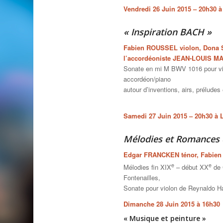
Vendredi 26 Juin 2015 – 20h30 à 
« Inspiration BACH »
Fabien ROUSSEL violon, Dona SE
l’accordéoniste JEAN-LOUIS M
Sonate en mi M BWV 1016 pour viol
accordéon/piano
autour d’inventions, airs, prélude
Samedi 27 Juin 2015 – 20h30 à L
Mélodies et Romances 
Edgar FRANCKEN ténor, Fabien
e
e
Mélodies fin XIX
– début XX
de 
Fontenailles,
Sonate pour violon de Reynaldo 
Dimanche 28 Juin 2015 à 16h30
« Musique et peinture »