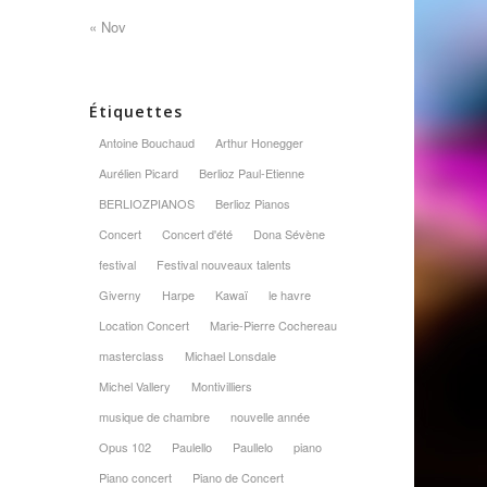
« Nov
Étiquettes
Antoine Bouchaud
Arthur Honegger
Aurélien Picard
Berlioz Paul-Etienne
BERLIOZPIANOS
Berlioz Pianos
Concert
Concert d'été
Dona Sévène
festival
Festival nouveaux talents
Giverny
Harpe
Kawaï
le havre
Location Concert
Marie-Pierre Cochereau
masterclass
Michael Lonsdale
Michel Vallery
Montivilliers
musique de chambre
nouvelle année
Opus 102
Paulello
Paullelo
piano
Piano concert
Piano de Concert