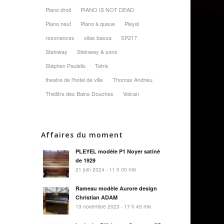
Piano droit
PIANO IS NOT DEAD
Piano neuf
Piano à queue
Pleyel
resonances
silas bassa
SP217
Steinway
Steinway & sons
Stéphen Paulello
Tetris
theatre de l'hotel de ville
Thomas Andrieu
Théâtre des Bains Douches
Volcan
Affaires du moment
PLEYEL modèle P1 Noyer satiné
de 1929
21 juin 2024 - 11 h 00 min
Rameau modèle Aurore design
Christian ADAM
13 novembre 2023 - 17 h 45 min