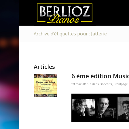
Archive d’étiquettes pour : Jatterie
Articles
6 ème édition Musiq
/
23 mai 2015
dans
Concerts
,
Frontpage A