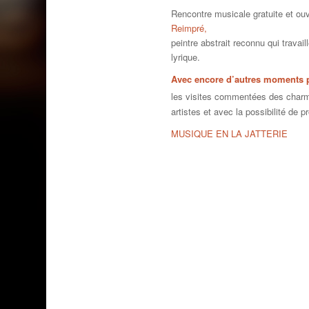
Rencontre musicale gratuite et ouv
Reimpré,
peintre abstrait reconnu qui travai
lyrique.
Avec encore d’autres moments pri
les visites commentées des charmi
artistes et avec la possibilité de p
MUSIQUE EN LA JATTERIE