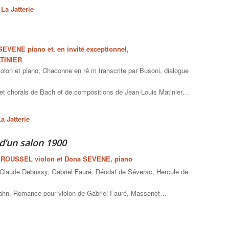
La Jatterie
VENE piano et, en invité exceptionnel,
ATINIER
on et piano, Chaconne en ré m transcrite par Busoni, dialogue
s et chorals de Bach et de compositions de Jean-Louis Matinier…
a Jatterie
d’un salon 1900
 ROUSSEL violon et Dona SEVENE, piano
Claude Debussy, Gabriel Fauré, Déodat de Séverac, Hercule de
Hahn, Romance pour violon de Gabriel Fauré, Massenet…