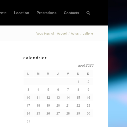
ente
Location
Prestations
Contacts
Vous êtes ici :
Accueil
/
Actus
/
Jatterie
calendrier
août 2026
L
M
M
J
V
S
D
1
2
3
4
5
6
7
8
9
10
11
12
13
14
15
16
17
18
19
20
21
22
23
24
25
26
27
28
29
30
31