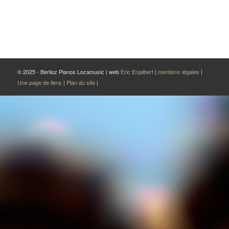
© 2025 - Berlioz Pianos Locamusic | web
Eric Enjalbert
|
mentions légales
|
Une page de liens
|
Plan du site
|