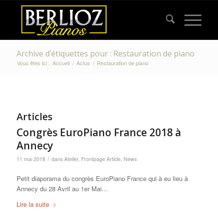
Archive d’étiquettes pour : Restauration de piano
Vous êtes ici :
Accueil
/
Actus
/
Restauration de piano
Articles
Congrès EuroPiano France 2018 à
Annecy
/
11 mai 2018
dans
Atelier
,
Frontpage Article
,
News
Petit diaporama du congrès EuroPiano France qui à eu lieu à
Annecy du 28 Avril au 1er Mai…
Lire la suite