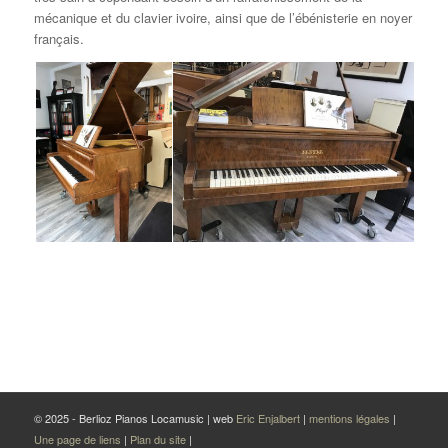
mécanique et du clavier ivoire, ainsi que de l’ébénisterie en noyer
français.
© 2025 - Berlioz Pianos Locamusic | web
Eric Enjalbert
|
mentions légales
|
Une page de liens
|
Plan du site
|