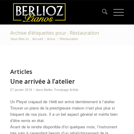
Archive d’étiquettes pour : Réstauration
Vous êtes ici :
Accueil
/
Actus
/
Réstauration
Articles
Une arrivée à l’atelier
/
27 janvier 2018
dans
Atelier
,
Frontpage Article
Un Pleyel crapaud de 1948 est arrivé dernièrement à l’atelier.
Trouver un piano de la prestigieuse maison n’est plus plus si
fréquent de nos jours. Il a un bel aspect général et mérite bien
d’être remis en état.
Avant de le rendre disponible d’ici quelques mois, l’instrument
très sain à cependant besoin d’un rafraîchissement de la