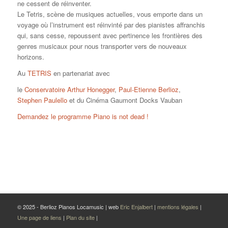
ne cessent de réinventer.
Le Tetris, scène de musiques actuelles, vous emporte dans un
voyage où l’instrument est réinvinté par des pianistes affranchis
qui, sans cesse, repoussent avec pertinence les frontières des
genres musicaux pour nous transporter vers de nouveaux
horizons.
Au
TETRIS
en partenariat avec
le
Conservatoire Arthur Honegger
,
Paul-Etienne Berlioz
,
Stephen Paulello
et du Cinéma Gaumont Docks Vauban
Demandez le programme Piano is not dead !
© 2025 - Berlioz Pianos Locamusic | web
Eric Enjalbert
|
mentions légales
|
Une page de liens
|
Plan du site
|