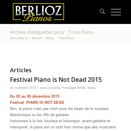
Archive d’étiquettes pour : Trois Piano
Vous êtes ici :
Accueil
/
Actus
/
Trois Piano
Articles
Festival Piano is Not Dead 2015
/
23 novembre 2015
dans
Concerts
,
Frontpage Article
,
News
Du 02 au 06 décembre 2015
Festival PIANO IS NOT DEAD
Non, le piano n’est pas mort sous les beats de la musique
électronique ou les riffs de guitares.
Instrument à la fois futuriste et historique, avant-gardiste et
intemporel, le piano est un outil hors norme que des musiciens